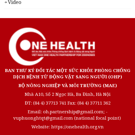
Video
BAN THƯ KÝ ĐỐI TÁC MỘT SỨC KHỎE PHÒNG CHỐNG
DỊCH BỆNH TỪ ĐỘNG VẬT SANG NGƯỜI (OHP)
BỘ NÔNG NGHIỆP VÀ MÔI TRƯỜNG (MAE)
Nhà A10, Số 2 Ngọc Hà, Ba Đình, Hà Nội
ĐT: (84 4) 37713 741 Fax: (84 4) 37711 362
Email: oh.partnership@gmail.com; -
vuphuonghtqt@gmail.com (national focal point)
Website: https://onehealth.org.vn