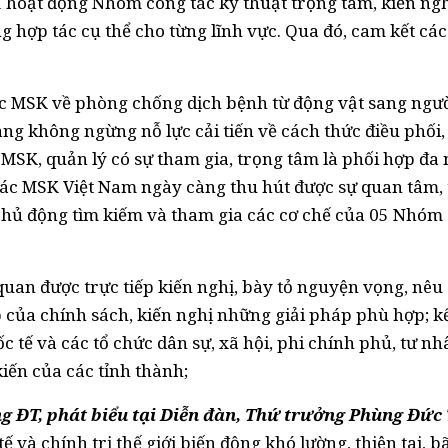
ả hoạt động Nhóm công tác kỹ thuật trọng tâm, kiến ngh
g hợp tác cụ thể cho từng lĩnh vực. Qua đó, cam kết các
c MSK về phòng chống dịch bệnh từ động vật sang ngườ
ng không ngừng nỗ lực cải tiến về cách thức điều phối
 MSK, quản lý có sự tham gia, trọng tâm là phối hợp đa
 tác MSK Việt Nam ngày càng thu hút được sự quan tâm,
chủ động tìm kiếm và tham gia các cơ chế của 05 Nhóm
 quan được trực tiếp kiến nghị, bày tỏ nguyện vọng, nêu
 của chính sách, kiến nghị những giải pháp phù hợp; kế
c tế và các tổ chức dân sự, xã hội, phi chính phủ, tư nh
kiến của các tỉnh thành;
g ĐT, phát biểu tại Diễn đàn, Thứ trưởng Phùng Đức 
 và chính trị thế giới biến động khó lường, thiên tai, b