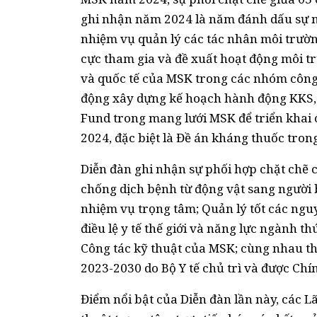
ghi nhận năm 2024 là năm đánh dấu sự n
nhiệm vụ quản lý các tác nhân môi trườn
cực tham gia và đề xuất hoạt động môi t
và quốc tế của MSK trong các nhóm công
động xây dựng kế hoạch hành động KKS, v
Fund trong mang lưới MSK để triển khai
2024, đặc biệt là Đề án kháng thuốc tron
Diễn đàn ghi nhận sự phối hợp chặt chẽ 
chống dịch bệnh từ động vật sang người
nhiệm vụ trọng tâm; Quản lý tốt các ngu
điều lệ y tế thế giới và năng lực ngành 
Công tác kỹ thuật của MSK; cùng nhau t
2023-2030 do Bộ Y tế chủ trì và được Ch
Điểm nổi bật của Diễn đàn lần này, các 