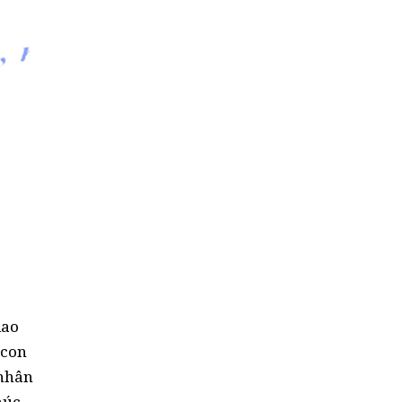
iao
 con
 nhân
húc