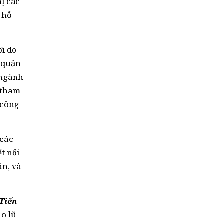
ị các
 hỗ
i do
, quản
 ngành
 tham
 công
 các
t nối
ân, và
Tiến
ão lũ