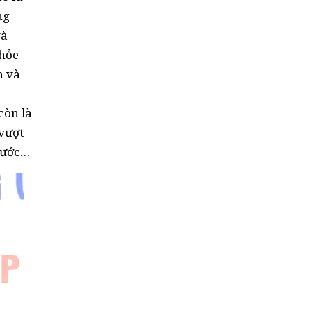
ng
và
khỏe
h và
còn là
 vượt
 nước…