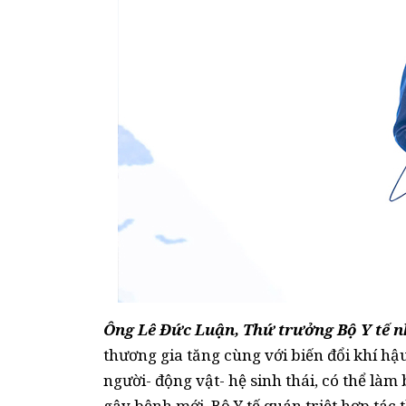
Ông Lê Đức Luận, Thứ trưởng Bộ Y tế n
thương gia tăng cùng với biến đổi khí hậ
người- động vật- hệ sinh thái, có thể làm
gây bệnh mới. Bộ Y tế quán triệt hợp tác