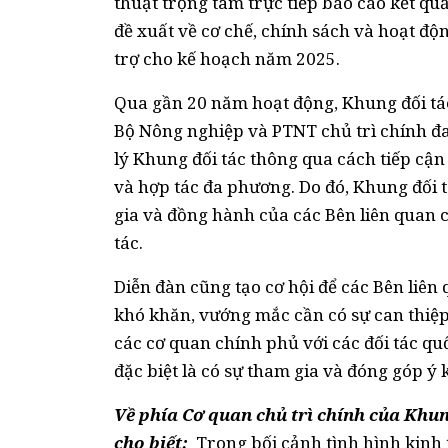
thuật trọng tâm trực tiếp báo cáo kết qu
đề xuất về cơ chế, chính sách và hoạt độn
trợ cho kế hoạch năm 2025.
Qua gần 20 năm hoạt động, Khung đối tá
Bộ Nông nghiệp và PTNT chủ trì chính đa
lý Khung đối tác thông qua cách tiếp cận
và hợp tác đa phương. Do đó, Khung đối
gia và đồng hành của các Bên liên quan 
tác.
Diễn đàn cũng tạo cơ hội để các Bên liên
khó khăn, vướng mắc cần có sự can thiệp
các cơ quan chính phủ với các đối tác quố
đặc biệt là có sự tham gia và đóng góp ý 
Về phía Cơ quan chủ trì chính của Khun
cho biết:
Trong bối cảnh tình hình kinh tế