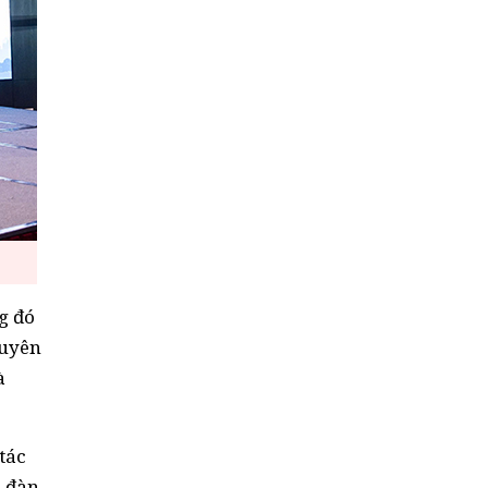
g đó
guyên
à
tác
n đàn