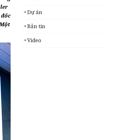
ler
Dự án
 đốc
 Một
Bản tin
Video