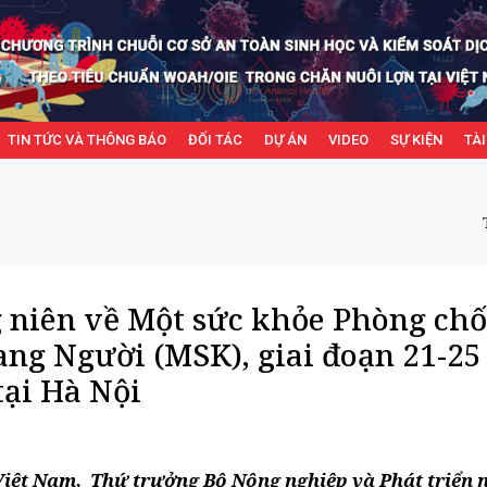
TIN TỨC VÀ THÔNG BÁO
ĐỐI TÁC
DỰ ÁN
VIDEO
SỰ KIỆN
TÀI
g niên về Một sức khỏe Phòng ch
ang Người (MSK), giai đoạn 21-25
tại Hà Nội
 Việt Nam, Thứ trưởng Bộ Nông nghiệp và Phát triển 