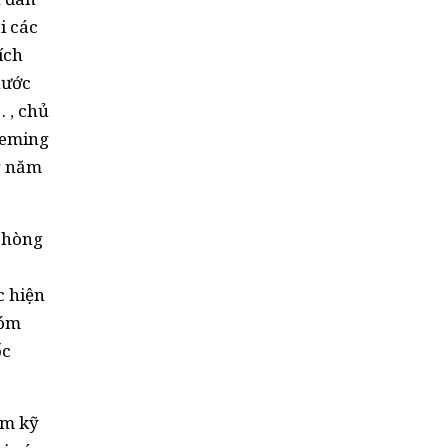
i các
ích
nước
 , chủ
leming
g năm
 phòng
c hiện
hóm
ốc
óm kỹ