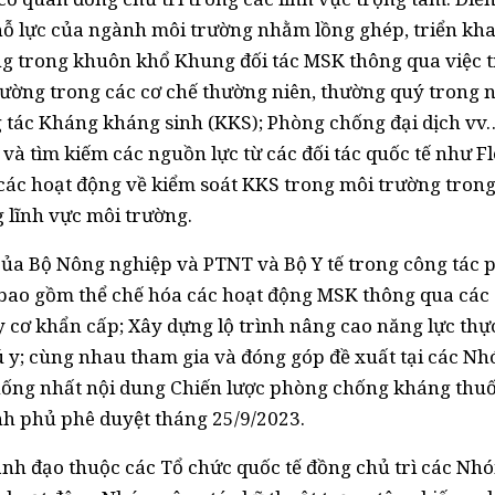
ỗ lực của ngành môi trường nhằm lồng ghép, triển kha
g trong khuôn khổ Khung đối tác MSK thông qua việc t
rường trong các cơ chế thường niên, thường quý trong 
 tác Kháng kháng sinh (KKS); Phòng chống đại dịch vv…
à tìm kiếm các nguồn lực từ các đối tác quốc tế như F
 các hoạt động về kiểm soát KKS trong môi trường tron
g lĩnh vực môi trường.
của Bộ Nông nghiệp và PTNT và Bộ Y tế trong công tác
 bao gồm thể chế hóa các hoạt động MSK thông qua các
y cơ khẩn cấp; Xây dựng lộ trình nâng cao năng lực thự
thú y; cùng nhau tham gia và đóng góp đề xuất tại các N
hống nhất nội dung Chiến lược phòng chống kháng thu
ính phủ phê duyệt tháng 25/9/2023.
Lãnh đạo thuộc các Tổ chức quốc tế đồng chủ trì các Nh