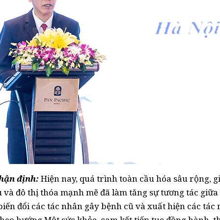
hận định:
Hiện nay, quá trình toàn cầu hóa sâu rộng, g
u và đô thị thóa mạnh mẽ đã làm tăng sự tương tác giữa
 biến đổi các tác nhân gây bệnh cũ và xuất hiện các tác
 theo hướng Một sức khỏe, cam kết tiếp tục đồng hành, t