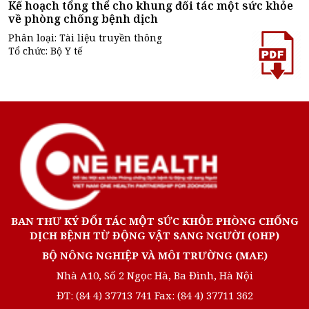
Kế hoạch tổng thể cho khung đối tác một sức khỏe
về phòng chống bệnh dịch
Phân loại: Tài liệu truyền thông
Tổ chức: Bộ Y tế
BAN THƯ KÝ ĐỐI TÁC MỘT SỨC KHỎE PHÒNG CHỐNG
DỊCH BỆNH TỪ ĐỘNG VẬT SANG NGƯỜI (OHP)
BỘ NÔNG NGHIỆP VÀ MÔI TRƯỜNG (MAE)
Nhà A10, Số 2 Ngọc Hà, Ba Đình, Hà Nội
ĐT: (84 4) 37713 741 Fax: (84 4) 37711 362