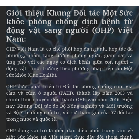
Giới thiệu Khung Đối tác Một Sức
khỏe phòng chống dịch bệnh từ
động vật sang người (OHP) Việt
Nam:
OHP Việt Nam là cơ chế phối hợp đa ngành, hợp tác đa
phương, nhằm tăng cường phòng ngừa, giám sát và
ứng phó với các nguy cơ dịch bệnh giữa con người –
động vật – môi trường theo phương pháp tiếp cận Một
Sức khỏe (One Health).
OHP được phát triển từ Đối tác phòng chống cúm gia
cầm và cúm ở người (PAHI), thành lập năm 2003 và
chính thức chuyển đổi thành OHP vào năm 2016. Hiện
nay, Khung Đối tác do Bộ Nông nghiệp và Môi trường
và Bộ Y tế đồng chủ trì, với sự tham gia của 57 đối tác
trong nước và quốc tế.
OHP đóng vai trò là diễn đàn điều phối trung tâm về
Một Sức khỏe tại Việt Nam, thúc đẩy đối thoại chính